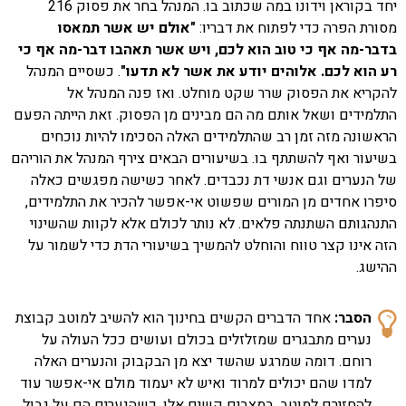
יחד בקוראן וידונו במה שכתוב בו. המנהל בחר את פסוק 216
מסורת הפרה כדי לפתוח את דבריו:
"אולם יש אשר תמאסו
בדבר-מה אף כי טוב הוא לכם, ויש אשר תאהבו דבר-מה אף כי
רע הוא לכם. אלוהים יודע את אשר לא תדעו"
. כשסיים המנהל
להקריא את הפסוק שרר שקט מוחלט. ואז פנה המנהל אל
התלמידים ושאל אותם מה הם מבינים מן הפסוק. זאת הייתה הפעם
הראשונה מזה זמן רב שהתלמידים האלה הסכימו להיות נוכחים
בשיעור ואף להשתתף בו. בשיעורים הבאים צירף המנהל את הוריהם
של הנערים וגם אנשי דת נכבדים. לאחר כשישה מפגשים כאלה
סיפרו אחדים מן המורים שפשוט אי-אפשר להכיר את התלמידים,
התנהגותם השתנתה פלאים. לא נותר לכולם אלא לקוות שהשינוי
הזה אינו קצר טווח והוחלט להמשיך בשיעורי הדת כדי לשמור על
ההישג.
אחד הדברים הקשים בחינוך הוא להשיב למוטב קבוצת
נערים מתבגרים שמזלזלים בכולם ועושים ככל העולה על
רוחם. דומה שמרגע שהשד יצא מן הבקבוק והנערים האלה
למדו שהם יכולים למרוד ואיש לא יעמוד מולם אי-אפשר עוד
להחזירם למוטב. במצבים קשים אלו, כשהנערים הם על גבול