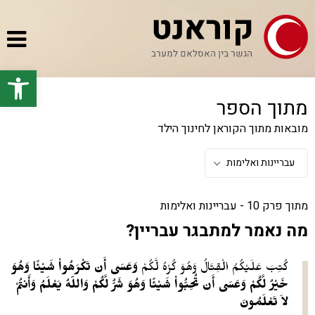
לג
תוכן
תפר
פתח סרגל
מתוך הספר
מובאות מתוך הקוראן לחינוך הילד
עבריינות ואלימות
מתוך פרק 10 - עבריינות ואלימות
מה נאמר למתבגר עבריין?
كُتِبَ عَلَيْكُمُ الْقِتَالُ وَهُوَ كُرْهٌ لَّكُمْ
وَعَسَى أَن تَكْرَهُواْ شَيْئًا وَهُوَ
خَيْرٌ لَّكُمْ وَعَسَى أَن تُحِبُّواْ شَيْئًا وَهُوَ شَرٌّ لَّكُمْ وَاللّهُ يَعْلَمُ وَأَنتُمْ
لاَ تَعْلَمُونَ