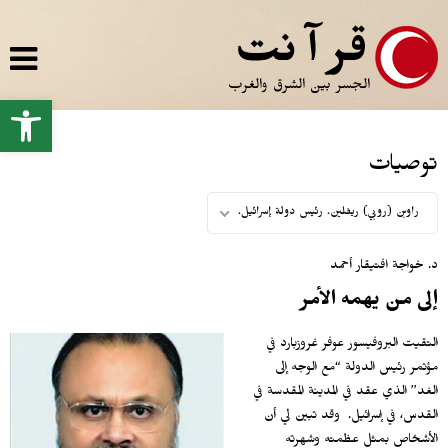
ِقفز
لى
قائم
لمضمون
المض
لرئيس
oolbar
توصيات
راوبن (روبي) ريفلين. رئيس دولة إسرائيل.
د. خواجة افتيقار أحمد
إلى من يهمه الأمر
التقيت البروفيسور عوفر غروزبارد في
مؤتمر رئيس الدولة “مع الوجه إلى
الغد” الذي عقد في المدينة المقدسة في
القدس، في إسرائيل. وقد تبين لي أن
الأشخاص بمثل عظمته وشهرته