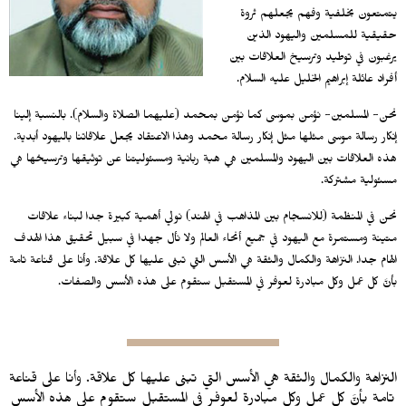
يتمتعون بخلفية وفهم يجعلهم ثروة
حقيقية للمسلمين واليهود الذين
يرغبون في توطيد وترسيخ العلاقات بين
أفراد عائلة إبراهيم الخليل عليه السلام.
نحن- المسلمين- نؤمن بموسى كما نؤمن بمحمد (عليهما الصلاة والسلام). بالنسبة إلينا
إنكار رسالة موسى مثلها مثل إنكار رسالة محمد وهذا الاعتقاد يجعل علاقاتنا باليهود أبدية.
هذه العلاقات بين اليهود والمسلمين هي هبة ربانية ومسئوليتنا عن توثيقها وترسيخها هي
مسئولية مشتركة.
نحن في المنظمة (للانسجام بين المذاهب في الهند) نولي أهمية كبيرة جدا لبناء علاقات
متينة ومستمرة مع اليهود في جميع أنحاء العالم ولا نأل جهدا في سبيل تحقيق هذا الهدف
الهام جدا. النزاهة والكمال والثقة هي الأسس التي تبنى عليها كل علاقة. وأنا على قناعة تامة
بأنَّ كل عمل وكل مبادرة لعوفر في المستقبل ستقوم على هذه الأسس والصفات.
النزاهة والكمال والثقة هي الأسس التي تبنى عليها كل علاقة. وأنا على قناعة
تامة بأنَّ كل عمل وكل مبادرة لعوفر في المستقبل ستقوم على هذه الأسس