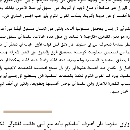
لنا وبشكل عام من وجهة نظرنا وليس من وجهة نظرهم. ثم يأتي القرآن الكريم ويقت
ن كان في غير صالحنا أو صالح ذوينا أو أقاربنا. من السهل أن نعظ الآخرين ب
ا أنفسنا أو عن ذوينا وأقاربنا. يعلّمنا القرآن الكريم بأنَّ حب الجنس البشري شيء
لم أن كل إنسان يتحمل مسئولية أعماله. ولكن هل الإنسان مسئول أيضًا عن أحا
ره هو نعم! القوانين الخارجية لا تساعد في مثل هذه الحالات. علينا أن نشغّل المنبه
خطر عندما ننحرف عن إلى سلوك غير لائق قبل فوات الأوان. يجب أن نتذكّر أن ا
ها عن استعمال معلوماته كوسيلة لتحقيق الربح والتفوق على الغير. المعرفة يجب
ا يتعلق بمشاعرنا الداخلية والحميمية. عند ذلك وفقط عند ذلك يمكننا أن نع
اصل في الكفاح ضد أنفسنا، علينا أن نركز وأن نمنح اهتمامنا للصفات الايجابية 
سلبية. يورد لنا القرآن الكريم قائمة بالصفات السلبية التي يستطيع كل إنسان أن 
أسباب الكثيرة للاعتزاز والتي علينا أن نواصل تحسينها وتطويرها. ولكن هي أيضًا التي
 نحذر منها.
واراني ملزما بأن أعترف أمامكم بأنه مع أنني طالب للقرآن ال