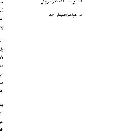
الشيخ عبد الله نمر درويش
جَا
د. خواجة افتيقار أحمد
ال
وت
ال
وا
لأ
عق
عن
مب
يح
يش
ال
عن
ال