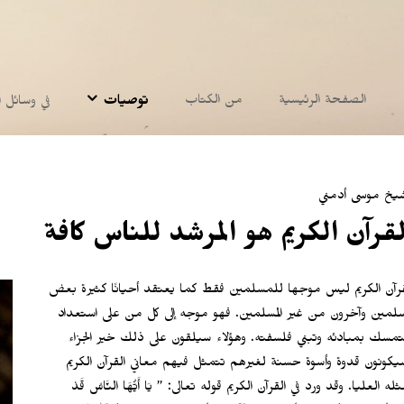
الصفحة الرئيسية
من الكتاب
توصيات
في وسائل ال
شيخ موسى أدمني
لقرآن الكريم هو المرشد للناس كافة
قرآن الكريم ليس موجها للمسلمين فقط كما يعتقد أحيانًا كثيرة بعض
مسلمين وآخرون من غير المسلمين. فهو موجه إلى كل من على استعداد
تمسك بمبادئه وتبني فلسفته. وهؤلاء سيلقون على ذلك خير الجزاء
يكونون قدوة وأسوة حسنة لغيرهم تتمثل فيهم معاني القرآن الكريم
له العليا. وقد ورد في القرآن الكريم قوله تعالى: ” يَا أَيُّهَا النَّاسُ قَدْ