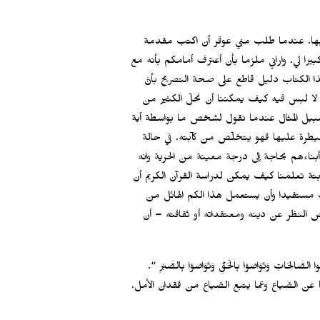
ب بها. عندما طلب مني عوفر أن اكتب مقدمة
كبيرا لي. واراني ملزما بأن أعترف أمامكم بأنه مع
 الكتاب دليل قاطع على صحة التصريح بأنَّ
 لا لبس فيه كيف يمكننا أن نحلّ الكثير من
ى سبيل المثال عندما نقول لشخص ما بواسطة أية
لسيطرة عليها فهو يتخلّص من كآبته. في حالة
بناءهم بحاجة إلى درجة معينة من الحرية وانه
ابتة تعلمنا كيف يمكن لدراسة القرآن الكريم أن
ب مستفيدا وأن يستعمل هذا الكم الهائل من
ض النظر عن دينه ومعتقداته أو ثقافته – أن
الِحَاتِ وَتَوَاصَوْا بِالْحَقِّ وَتَوَاصَوْا بِالصَّبْرِ “.
عن الضياع وعما يتبع الضياع من فقدان الأمل.