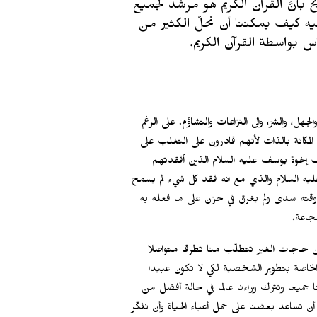
بأنَّ القرآن الكريم هو مرشد لجميع
يه كيف يمكننا أن نحلّ الكثير من
س بواسطة القرآن الكريم.
ل، والشرّ، والى النزاعات والتشاؤم. على الرغم
كانة بالذات لأنهم قادرون على التغلب على
صرف إخوة يوسف عليه السلام الذين أفقدتهم
يه السلام والذي مع انه فقد كل شيء لم يسمح
 وقته سدى ولم يغرق في حزن على ما فعله به
مجاعة.
وبين حاجات الغير تتطلّب منا تطرقا متواصلا
لخاصة بتطوير الشخصية لكي لا نكون عبيدا
 جميعا ونترك وراءنا عالما في حالة أفضل من
ن نساعد بعضنا على حمل أعباء الحياة وأن نذكّر