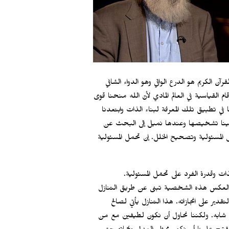
رآن الكريم هو الدرع الواقي وهو الدواء الشافي
ام القياسية في العالم المادي لأنّ الله منحنا قوى
في تطبيق تلك المعرفة لبناء الذات وابتعدنا
لينا تشخيصها وعندها نميل إلى البحث عن
 المسئولية وتصحيح الخلل. إن تحمل المسئولية
ت وقدرة الفرد على تحمّل المسئولية.
ى العكس هذه الشخصية تبنى عن طريق التنازل
دير على انجازاته. هذا التنازل يأتي لصالح
 وما شابه. ولكننا نحاول أن نكون لطيفين مع من