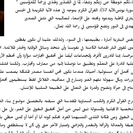
ءتْكُم مَّوْعِظَةٌ مِّن رَّبِّكُمْ وَشِفَاء لِّمَا فِي الصُّدُورِ وَهُدًى وَرَحْمَةٌ لِّلْمُؤْمِنِينَ ”
(سورة يونس،الآية 57). القرآن الكريم يتوجه في هذه الآية الكريمة إلى الجنس
بشري قاطبة ويدعوه ويحثه على الإصغاء لتعاليمه التي تشفي الصدور
هدي إلى النور وتضع المؤمنين في رحمة الله تعالى.
نفس البشرية أمارة ، بطبيعتها ، إلى السوء. ولذلك علينا أن نكون يقظين
عين لقوى الشر الهدامة الكامنة في نفوسنا وأن نتخذ وسائل الوقاية والحذر الملائمة. الق
مراضنا. إننا قادرون كأفراد وكجماعات أيضًا على تحقيق انجازات مؤثّرة وأن نحطم الأرق
لية قادرة على التعلّم وتطبيق ما توصلنا إليه من معارف وتجارب. ولكننا فشلنا 
 تحمل أي مسئولية. أحيانًا، عندما نكون نحن أنفسنا مصدر المشكلة يصعب ع
ررات وبكل سهولة نتّهم الغير ونسارع إلى معاقبته. القلائل فقط يستطيعون تحمّل
تاج إلى جرأة ونضوج وقدرة على التعالي على الطبيعة السلبية للإنسان.
رح القرآن الكريم والكتب السماوية المقدسة التي سبقته بالتفصيل موضوع بناء الذا
شخصية الايجابية والمسئولة تبنى ليس من أجل تحقيق التفوق على الغير. بل عل
 التفوق وعن المكانة اللذين اكتسبهما الفرد بحكم كونه أبا أو أخا أو كمن حظي بالتق
حقيقة والعدالة والرأفة والتقدير والتراضي واعتبار الآخر حتى وإن كان لا يستلطفني