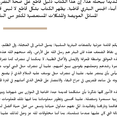
ديدا ببحثه هذا. إنّ هذا الكتاب دليل قاطع على صحة التصريح 
أبناء الجنس البشري قاطبة. يظهر الكتاب بشكل قاطع لا لبس ف
المسائل العويصة والمشكلات المستعصية لكثير من النا
يكم قائمة جزئية بالصفات البشرية السلبية: يميل الناس إلى العجلة، والى الظلم، والجه
 نقاط الضعف هذه فان البشر هم رسل الله على الأرض. وقد منحهم الله هذه الم
ه العوائق بواسطة المعرفة والإيمان والأعمال الطيبة. لا يمكننا أن نتصرف كما ت
غيرة رشدهم وجعلتهم يقومون ببيع أخيهم. علينا أن نتصرف مثل النبي أيوب عل
يأس بأنَّ ينتصر عليه. علينا أن نتصرف مثل يوسف عليه السلام الذي لم يضيّع
وته بل ساعد المصريين في صراع البقاء والانتصار على المحل الذي أصابهم في فترة ال
ه الأمور كلها تذكّرنا بأنَّ مشكلتنا قديمة جدا. الحاجة إلى التوازن بين شهواتنا 
ربية مستمرة ومتّصلة. علينا تحسين وتطوير معلوماتنا بما فيها تلك المعلومات ا
قافتنا وتاريخنا وتقاليدنا. لكي نفهم مدلول حياتنا ونسعى من اجل حياة أفضل لنا
حالة التي كان عليها عندما تسلمناه. بما أننا مخلوقات لله عز وجل لذلك علينا أ