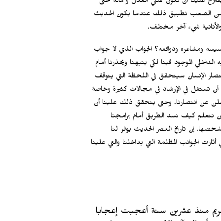
رح علينا أن نكون ممثلي العدل وحُماته حتى
ذلك ومن الصعب تطبيق ذلك عندما يكون الحديث
 والأنانية شيء آخر مختلف.
سيسه ومشاعره ودوافعه؟ الجواب الذي لا جواب
 الداخلي الموجود فينا لكي ينبهنا ويحذرنا أمام
نتصار الإنسان سيتحقق في اللحظة التي يتوقف
 أن تستغل في الإرشاد في مجالات كثيرة وخاصة
لن عن انتصارنا. وحتى يتحقق ذلك علينا أن
وأن نتعلم كيف نسد الطريق أمام برامجنا
يشخصها. إن تاريخ العصر الحديث يوفر لنا
 أثارت الجوانب المظلمة التي بداخلنا والتي علينا
كريم منذ عشرين سنة أعجبت إعجابا