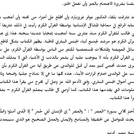
ضنا بضرورة الاهتمام بالغير وأن نفعل الخير.
د تشرفت بلقاء الدكتور عوفر غروزبارد وأن أطّلع على أجزاء من بحثه وأن أعج
تابه الرائع في معالجة المشاكل الإنسانية بواسطة القرآن الكريم رأيت في ذلك تشريفا 
ني طالب للقرآن الكريم منذ عشرين سنة أعجبت إعجابا شديدا ببحثه هذا. إنّ هذا
قرآن الكريم هو مرشد لجميع أبناء الجنس البشري قاطبة. يظهر الكتاب بشكل قاطع
مسائل العويصة والمشكلات المستعصية لكثير من الناس بواسطة القرآن الكريم. عل
 القرآن الكريم بأنه لا يتوجّب عليه أن يشعر بالذنب في الأشياء التي لا يملك ا
رى حدث تحسّن كبير بعد أن قيل للوالدين عن طريق أية من القرآن الكريم بأنَّ أ
ب على الوالدين احترام قرارات الأبناء. هذه كلها ما هي إلا نماذج جلية واضحة وث
سن أحوال الجنس البشري. وإنني لأدعو الله عز وجل أن يخرج من يقرأ هذا الكتا
معلومات التي يقدمها هذا الكتاب. كما أوصي كل طالب يتعلم القرآن الكريم – بغ
رأ هذا الكتاب.
تم كلامي بسورة “العصر ” : ” وَالْعَصْرِ * إِنَّ الإِنسَانَ لَفِي خُسْرٍ * إِلا الَّذِينَ آمَنُوا وَعَمِلُوا الصَّ
بحث المتواصل عن الحقيقة والتسامح والإيمان والعمل الصحيح هو الذي سيبعدنا 
شيخ موسى أدمني