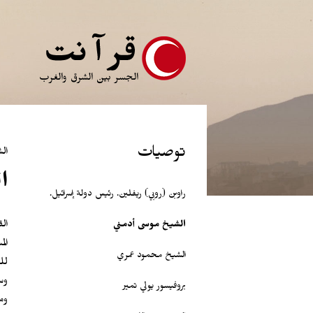
ِقفز
لى
لمضمون
لرئيس
توصيات
ال
ا
راوبن (روبي) ريفلين. رئيس دولة إسرائيل.
ال
الشيخ موسى أدمني
ال
الشيخ محمود عمري
لل
وس
بروفيسور يولي تمير
ومث