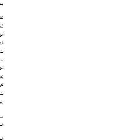
بع
لق
لك
أن
ال
ال
من
أخ
يج
تح
ال
يق
سأخ
ال
ال