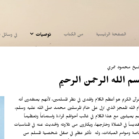
الصفحة الرئيسية
من الكتاب
توصيات
في وسائل ال
شيخ محمود عمري
سم الله الرحمن الرحيم
قرآن الكريم هو أعظم الكلام والهدى في نظر المسلمين، لأنهم يعتقدون أنه
ام الله المعجز الذي نزل على خاتم المرسلين محمد صلى الله عليه وسلم،
م يعيشون مع هذا الكلام في غالب أحوالهم قراءة واستماعاًَ وتعظيماً
قديساً في الصلاة وخارجها، ويكثرون من تلاوته والحديث عنه في المناسبات
خاصة ومواسم العبادات، وله تأثير عظيم في صقل شخصية المسلم من