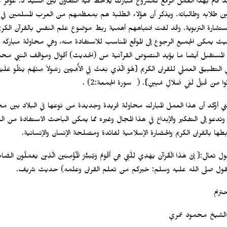
د قام بهذا العمل الرائع كمشروع مبارك يُلاحَظ فيه التعاون بين السيد د. عوفر
ين طلابه وطالباته. ويذكر أن هؤلاء الطلبة هم بمعظمهم من العرب المسلمين في 
استشارة التربوية. وقد لفت انتباههم أهمية ربط موضوع علم النفس بالقرآن الكريم ل
يث يمكن الجميع الرجوع إلى الموقع المناسب للاستفادة منه، وهي محاولة مباركه 
 المستقبل أيضا ما يؤيد النصوص القرآنية من (الحديث) أقوال ومواقف النبي 
التطبيق العملي للقران الكريم {هُوَ الَّذِي بَعَثَ فِي الأُمِّيِّينَ رَسُولاً مِنْهُمْ يَتْلُو عَلَيْهِمْ آيَاتِه
نُوا مِنْ قَبْلُ لَفِي ضَلالٍ مُبِينٍ}. ( سورة الجمعة:2) .
نني أؤكد أن هذا العمل المبارك محاولة فريدة وجديدة من نوعها في البلاد بين مح
وتدعو إلى التفكير والإبداع في هذا المجال وغيره مما يمكن الباحث الاستفادة من ا
بطها بالقران الكريم والحضارة الإسلامية لفائدة ومصلحة الإنسان والإنسانية.
قول صلى الله عليه وسلم: خيركم من تعلم القران وعلمه) حديث شريف.
ترام
 الشيخ محمود عمري