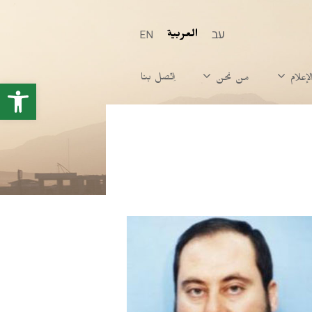
עב
EN
العربية
اِتّصل بنا
إعلام
من نحن
oolbar