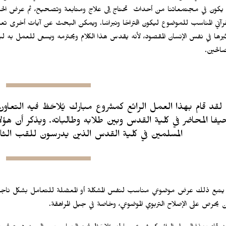
ا يكون في مجتمعاتنا من أحداث تحتاج إلى علاج ومتابعة وتصحيح، ثم عرض الحل
قرآني المناسب للموضوع ليكون اقتراحًا ونبراسًا. ويمكن البحث عن آيات أخرى ت
ثيرها في نفس الإنسان المقصود، لأنه يقدس هذا الكلام ويحترمه ويسعى للعمل به ل
صالحين.
لقد قام بهذا العمل الرائع كمشروع مبارك يُلاحَظ فيه التعاو
يفا المحاضر في كلية القدس وبين طلابه وطالباته. ويذكر أن 
المسلمين في كلية القدس الذين يدرسون للقب الثاني 
 يتبع ذلك عرض موضوعي مناسب لنفس المشكلة أو المعضلة للتعامل بشكل ناج
ن يحرص على الإصلاح التربوي الموضوعي، وخاصة في جيل المراهقة.