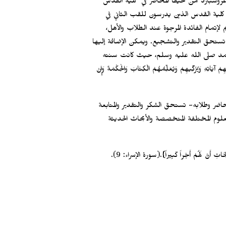
 غروسبارد من حيفا المحاضر في كلية القدس
كلية القدس الذين يدرسون للقب الثاني في
إتمام الفائدة المرجوة عند الطلاب والأهل،
تستحق التقدير والتشجيع. ويمكن الإضافة إليها
محمد صلى الله عليه وسلم، حيث كانت سنته
ِ وَيُزَكِّيهِمْ وَيُعَلِّمُهُمْ الْكِتَابَ وَالْحِكْمَةَ وَإِنْ
اضر وطلابه- تستحق الشكر والتقدير والمتابعة
لعلوم المختلفة المتخصصة والأبحاث الحديثة
يقول تعالى:{ إِنَّ هَذَا الْقُرْآنَ يَهْدِي لِلَّتِي هِيَ أَقْوَمُ وَيُبَشِّرُ الْمُؤْمِنِينَ الَّذِينَ يَعْمَلُونَ الصَّالِحَاتِ أَنَّ لَهُمْ أَجْراً كَبِيراً}.(سورة الإسراء: 9).