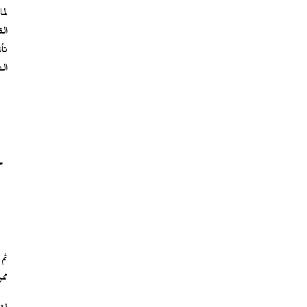
لم
ال
تأ
ال
ح
ثم
مم