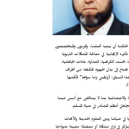
الحكمة أن يتنبه العلماء والمربون والمتخصصون
ه الإيجابية في معالجة المشكلات التربوية
لحسد، الكراهية، العداوة، عادات الجاهلية،
ا يحتاج إلى بذل الجهود المكثفة من أطراف
 {وَنَفْسٍ وَمَا سَوَّاهَا* فَأَلْهَمَهَا
 والاجتماعية بما لا يتناقض مع أسس ديننا
جاهل أعظم المصادر في حياة المسلم.
 في حياتنا وبين العلوم الحديثة والأبحاث
 في إبراز مشكلة أو معضلة معينة نموذجًا