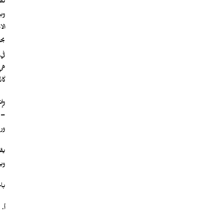
لق
وب
ال
بح
في
هي 
كَا
وإ
– 
ور
وي
باح
أ.