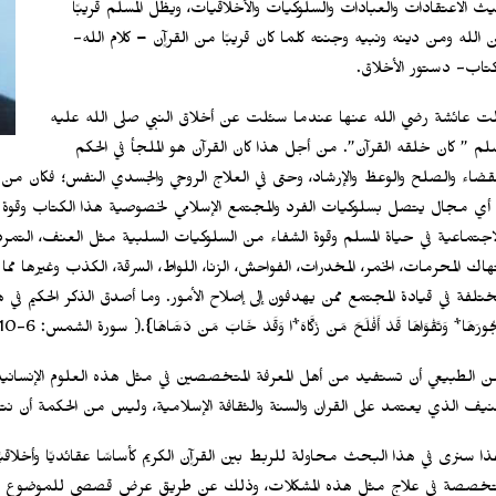
ث الاعتقادات والعبادات والسلوكيات والأخلاقيات، ويظل المسلم قريبًا
 الله ومن دينه ونبيه وجنته كلما كان قريبًا من القرآٍن – كلام الله-
كتاب- دستور الأخلاق.
لت عائشة رضي الله عنها عندما سئلت عن أخلاق النبي صلى الله عليه
لم ” كان خلقه القرآن”. من أجل هذا كان القرآن هو الملجأ في الحكم
لقضاء والصلح والوعظ والإرشاد، وحتى في العلاج الروحي والجسدي النفس؛ فكان من 
 أي مجال يتصل بسلوكيات الفرد والمجتمع الإسلامي لخصوصية هذا الكتاب وقوة تأثير
لاجتماعية في حياة المسلم وقوة الشفاء من السلوكيات السلبية مثل العنف، التمرد، ا
تهاك المحرمات، الخمر، المخدرات، الفواحش، الزنا، اللواط، السرقة، الكذب وغيرها مم
لفة في قيادة المجتمع ممن يهدفون إلى إصلاح الأمور. وما أصدق الذكر الحكيم في هذا السياق:
ُورَهَا* وَتَقْوَاهَا قَدْ أَفْلَحَ مَن زَكَّاهَ*ا وَقَدْ خَابَ مَن دَسَّاهَا}.( سورة الشمس: 6-10).
ن الطبيعي أن تستفيد من أهل المعرفة المتخصصين في مثل هذه العلوم الإنسانية
حنيف الذي يعتمد على القران والسنة والثقافة الإسلامية، وليس من الحكمة أن نت
هذا سنرى في هذا البحث محاولة للربط بين القرآٍن الكريم كأساسًا عقائديًا وأخلاقيًا
متخصصة في علاج مثل هذه المشكلات، وذلك عن طريق عرض قصصي للموضوع يتركز