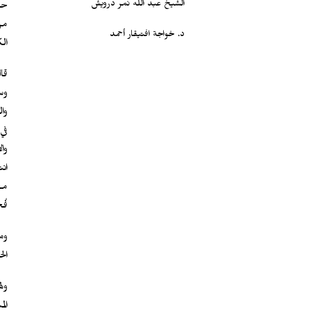
الشيخ عبد الله نمر درويش
حي
من
د. خواجة افتيقار أحمد
ال
قا
وس
وا
في
وا
ان
مخت
فُج
وم
ال
ول
ال