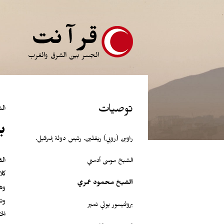
ِقفز
لى
لمضمون
لرئيس
توصيات
ال
ب
راوبن (روبي) ريفلين. رئيس دولة إسرائيل.
ال
الشيخ موسى أدمني
كل
الشيخ محمود عمري
وه
وت
بروفيسور يولي تمير
ال